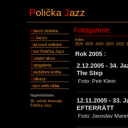
P
olička
J
azz
Fotogalerie
H
lavní stránka
O
Jazzu
Index
2026
2025
2024
2023
2022
J
azzová setkání
F
est Polička Jazz
Rok 2005 :
O
statní akce
2.12.2005 - 34. J
F
otogalerie
N
ávštěvní kniha
The Step
O
dkazy
Foto: Petr Klein
J
azz web rádia
Nepřehlédněte :
12.11.2005 - 33. 
30. ročník festivalu
Polička Jazz
EFTERRÄTT
Foto: Jaroslav Mar