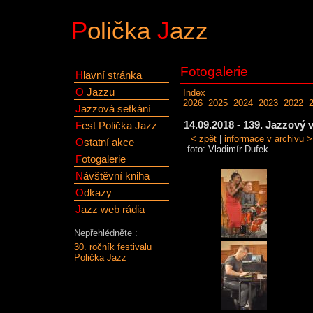
P
olička
J
azz
Fotogalerie
H
lavní stránka
O
Jazzu
Index
2026
2025
2024
2023
2022
J
azzová setkání
14.09.2018 - 139. Jazzo
F
est Polička Jazz
< zpět
|
informace v archivu >
O
statní akce
foto: Vladimír Dufek
F
otogalerie
N
ávštěvní kniha
O
dkazy
J
azz web rádia
Nepřehlédněte :
30. ročník festivalu
Polička Jazz