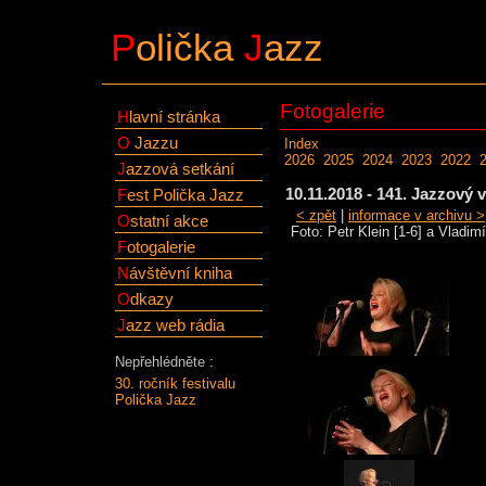
P
olička
J
azz
Fotogalerie
H
lavní stránka
O
Jazzu
Index
2026
2025
2024
2023
2022
J
azzová setkání
10.11.2018 - 141. Jazzový
F
est Polička Jazz
< zpět
|
informace v archivu >
O
statní akce
Foto: Petr Klein [1-6] a Vladimí
F
otogalerie
N
ávštěvní kniha
O
dkazy
J
azz web rádia
Nepřehlédněte :
30. ročník festivalu
Polička Jazz