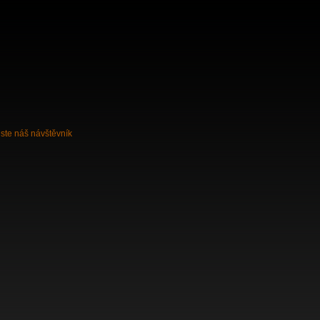
jste náš
návštěvník