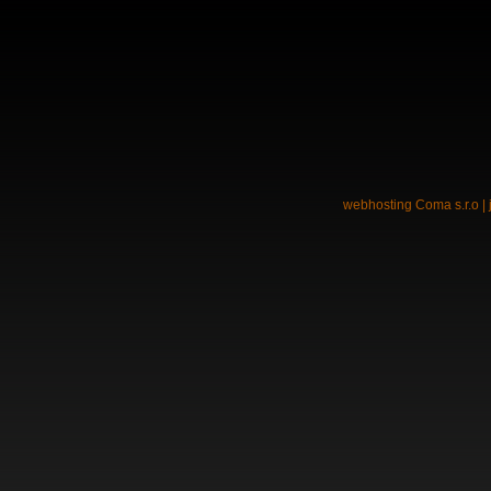
webhosting
Coma s.r.o
| 