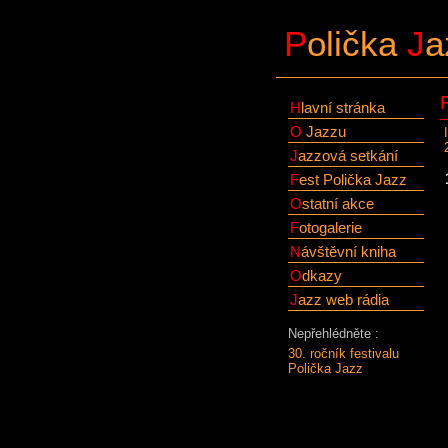
P
olička
J
a
H
lavní stránka
O
Jazzu
J
azzová setkání
F
est Polička Jazz
O
statní akce
F
otogalerie
N
ávštěvní kniha
O
dkazy
J
azz web rádia
Nepřehlédněte :
30. ročník festivalu
Polička Jazz