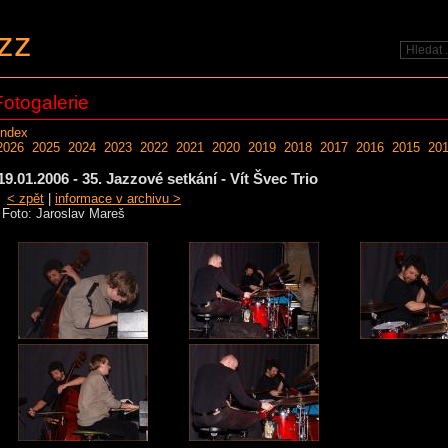
zz
Fotogalerie
Index
2026
2025
2024
2023
2022
2021
2020
2019
2018
2017
2016
2015
20
19.01.2006 - 35. Jazzové setkání - Vít Švec Trio
< zpět
|
informace v archivu >
Foto: Jaroslav Mareš