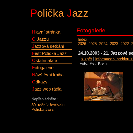
P
olička
J
azz
Fotogalerie
H
lavní stránka
O
Jazzu
Index
2026
2025
2024
2023
2022
J
azzová setkání
24.10.2003 - 21. Jazzové 
F
est Polička Jazz
< zpět
|
informace v archivu >
O
statní akce
Foto: Petr Klein
F
otogalerie
N
ávštěvní kniha
O
dkazy
J
azz web rádia
Nepřehlédněte :
30. ročník festivalu
Polička Jazz