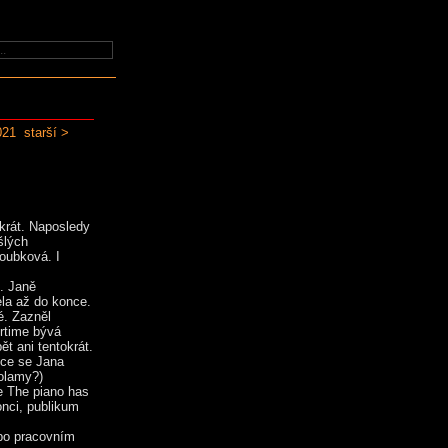
021
starší >
ekrát. Naposledy
šlých
oubková. I
e. Janě
ela až do konce.
é. Zazněl
rtime bývá
t ani tentokrát.
vce se Jana
kolamy?)
e The piano has
onci, publikum
 po pracovním