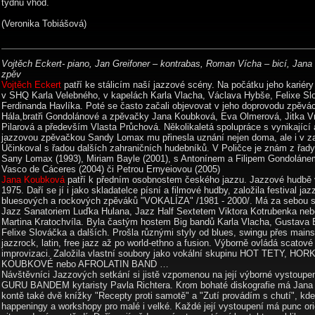
týdnu vhod.
(Veronika Tobiášová)
Vojtěch Eckert- piano, Jan Greifoner – kontrabas, Roman Vícha – bicí, Jana
zpěv
Vojtěch Eckert
patří ke stálicím naší jazzové scény. Na počátku jeho kariéry
v SHQ Karla Velebného, v kapelách Karla Vlacha, Václava Hybše, Felixe Sl
Ferdinanda Havlíka. Poté se často začali objevovat v jeho doprovodu zpěvác
Hála,bratři Gondolánové a zpěvačky Jana Koubková, Eva Olmerová, Jitka V
Pilarová a především Vlasta Průchová. Několikaletá spolupráce s vynikající
jazzovou zpěvačkou Sandy Lomax mu přinesla uznání nejen doma, ale i v za
Účinkoval s řadou dalších zahraničních hudebníků. V Poličce je znám z řady
Sany Lomax (1993), Miriam Bayle (2001), s Antonínem a Filipem Gondoláne
Vasco de Cáceres (2004) či Petrou Ernyeiovou (2005)
Jana Koubková
patří k předním osobnostem českého jazzu. Jazzové hudbě 
1975. Daří se jí i jako skladatelce písní a filmové hudby, založila festival ja
bluesových a rockových zpěváků "VOKALÍZA" /1981 - 2000/. Má za sebou s
Jazz Sanatoriem Luďka Hulana, Jazz Half Sextetem Viktora Kotrubenka ne
Martina Kratochvíla. Byla častým hostem Big bandů Karla Vlacha, Gustav
Felixe Slováčka a dalších. Prošla různými styly od blues, swingu přes main
jazzrock, latin, free jazz až po world-ethno a fusion. Výborně ovládá scatové
improvizaci. Založila vlastní soubory jako vokální skupinu HOT TETY, H
KOUBKOVÉ nebo AFROLATIN BAND …
Návštěvníci Jazzových setkání si jistě vzpomenou na její výborné vystoupen
GURU BANDEM kytaristy Pavla Richtera. Krom bohaté diskografie má Jan
kontě také dvě knížky "Recepty proti samotě" a "Zutí provádím s chutí", kde
happeningy a workshopy pro malé i velké. Každé její vystoupení má punc orig