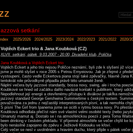
zz
Jazzová setkání
Index
2025/2026
2024/2025
2023/2024
2022/2023
2021/2022
2020/2
Vojtěch Eckert trio & Jana Koubková (CZ)
XLVII. setkání, pátek 9.03.2007 - 20.00, Divadelní klub, Polička
Jana Koubková a Vojtěch Eckert trio
Vojtěch Eckert a jeho trio nejsou Poličce neznámí, byli zde k slyšení již víc
jsme je mohli slyšet v roce 2005 s Petrou Ernyeiovou. Jak je zřejmé z přede
vystoupení, často vedle Eckertova piana stojí také zpěvačky, hlavně Jana K
tentokrát role průvodkyně připadla právě této umanuté ženě.
Náplní večera byly jazzové standardy, bossa novy, swing, ale i trocha poezi
Koubkové se hned od začátku dařilo navázat kontakt s publikem, který udrž
Nepodlehnout její energii a otevřenému přístupu k divákovi je takřka nemožn
jazzový standard George Gershwina Summertime s českým textem. Summe
považována za jednu z nejčastěji interpretovaných písní, a tak nemohla chybě
S písní The Girl from Ipanema jsme se ocitli v rytmu bossa novy. Po přestá
Koubková odhodlala přečíst nám své vlastní velmi osobité texty (nebo jazy
Umanutý mamut aj. Dostalo se i na atmosférickou poezii z pera Toma Waits
been drinking v českém překladu. V příjemné atmosféře se večer chýlil ke k
bylo nenásilně zapojeno do zpěvu v Ježkově Klobouku ve křoví.
Celý večer se nesl v uvolněném a hravém duchu, který přijde v pátek večer