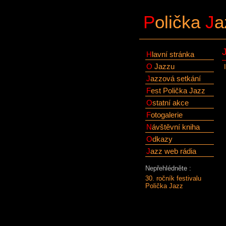
P
olička
J
a
H
lavní stránka
O
Jazzu
J
azzová setkání
F
est Polička Jazz
O
statní akce
F
otogalerie
N
ávštěvní kniha
O
dkazy
J
azz web rádia
Nepřehlédněte :
30. ročník festivalu
Polička Jazz