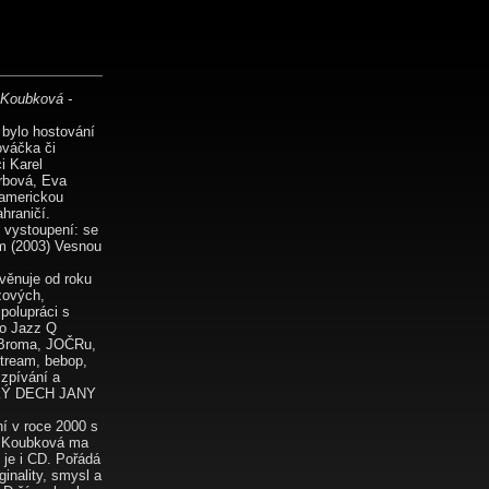
 Koubková -
 bylo hostování
ováčka či
i Karel
rbová, Eva
 americkou
hraničí.
 vystoupení: se
m (2003) Vesnou
věnuje od roku
zzových,
polupráci s
bo Jazz Q
a Broma, JOČRu,
stream, bebop,
 zpívání a
ORKÝ DECH JANY
í v roce 2000 s
a Koubková ma
 je i CD. Pořádá
inality, smysl a