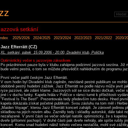
zz
Jazzová setkání
Index
2025/2026
2024/2025
2023/2024
2022/2023
2021/2022
2020/2
Jazz Efterrätt (CZ)
XL. setkání, pátek 15.09.2006 - 20.00, Dvadelní klub, Polička
Optimistický večer s jazzovým zákuskem
Po prázdninové pauze byla v klubu zahájena podzimní jazzová sezóna. Již nyn
bude velmi pestrá, o tom se můžete přesvědčit nahlédnutím do programu ja
.
První večer patřil českým Jazz Efterrätt.
V osm hodin byl Divadelní klub zaplněn, nevídaně pestré publikum se mohlo 
obdobně pestrý hudební zážitek. Jazz Efterrätt se podle názvu může jevit j
ryze jazzové, ale zdání klame. Jazzových sól se sice diváci dočkali, večer 
jiné i v duchu funky. Kapela hrála v Poličce v rámci turné k příležitosti vydá
"Festival Is The Best!". Prezentovala tedy především tuto desku. Hned první
kapela dokázala získat početné publikum. Svou zásluhu na tom měl i Herbi
„Maiden Voyage“, kterou Jazz Efterrätt koncert zahájili. Je zároveň jedinou 
skladbou na jejich novém albu. Zazněly tedy i skladby autorské, dále také n
nezařazené. V první části se večer odvíjel natolik optimisticky, že s kapelou 
dveře (přítomní pochopí). V druhé části pak dveře nehrály, ale spíše rušily ji
koncert. Komu snad hudební nálož tohoto večera nestačila, mohl své zážitk