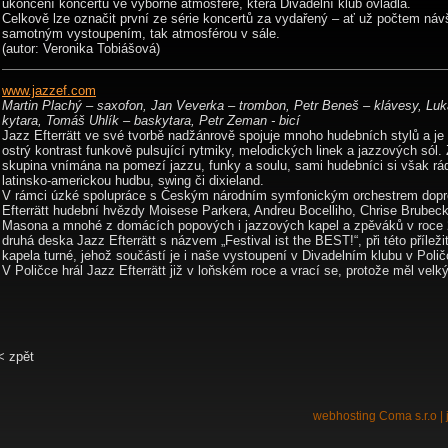
ukončení koncertu ve výborné atmosféře, která Divadelní klub ovládla.
Celkově lze označit první ze série koncertů za vydařený – ať už počtem náv
samotným vystoupením, tak atmosférou v sále.
(autor: Veronika Tobiášová)
www.jazzef.com
Martin Plachý – saxofon, Jan Veverka – trombon, Petr Beneš – klávesy, Luk
kytara, Tomáš Uhlík – baskytara, Petr Zeman - bicí
Jazz Efterrätt ve své tvorbě nadžánrově spojuje mnoho hudebních stylů a je 
ostrý kontrast funkově pulsující rytmiky, melodických linek a jazzových sól.
skupina vnímána na pomezí jazzu, funky a soulu, sami hudebníci si však rádi
latinsko-americkou hudbu, swing či dixieland.
V rámci úzké spolupráce s Českým národním symfonickým orchestrem dopr
Efterrätt hudební hvězdy Moisese Parkera, Andreu Bocelliho, Chrise Brubec
Masona a mnohé z domácích popových i jazzových kapel a zpěváků v roce
druhá deska Jazz Efterrätt s názvem „Festival ist the BEST!“, při této příleži
kapela turné, jehož součástí je i naše vystoupení v Divadelním klubu v Polič
V Poličce hrál Jazz Efterrätt již v loňském roce a vrací se, protože měl ve
< zpět
webhosting
Coma s.r.o
| 