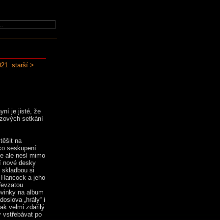
021
starší >
í je jisté, že
zzových setkání
těšit na
ako seskupení
se ale nesl mimo
ní nové desky
 skladbou si
e Hancock a jeho
převzatou
ovinky na album
doslova „hrály“ i
nak velmi zdařilý
y vstřebávat po