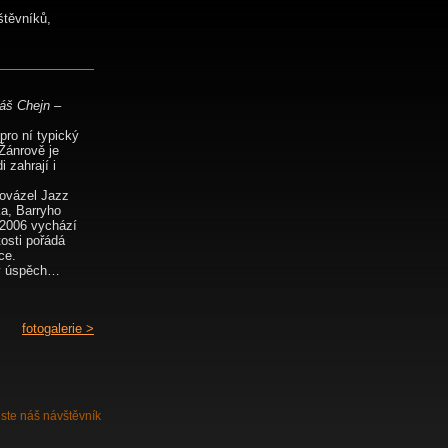
štěvníků,
áš Chejn –
pro ní typický
 Žánrově je
 zahrají i
ovázel Jazz
ka, Barryho
 2006 vychází
tosti pořádá
ce.
lký úspěch…
fotogalerie >
jste náš
návštěvník