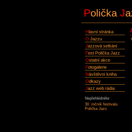
P
olička
J
a
H
lavní stránka
O
Jazzu
J
azzová setkání
F
est Polička Jazz
O
statní akce
F
otogalerie
N
ávštěvní kniha
O
dkazy
J
azz web rádia
Nepřehlédněte :
30. ročník festivalu
Polička Jazz