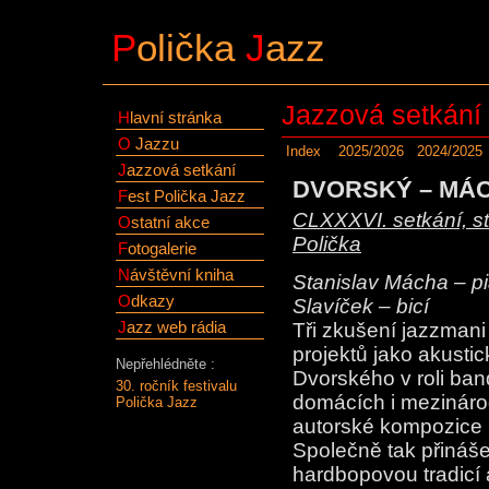
P
olička
J
azz
Jazzová setkání
H
lavní stránka
O
Jazzu
Index
2025/2026
2024/2025
J
azzová setkání
DVORSKÝ – MÁC
F
est Polička Jazz
CLXXXVI. setkání, st
O
statní akce
Polička
F
otogalerie
N
ávštěvní kniha
Stanislav Mácha – pi
O
dkazy
Slavíček – bicí
J
azz web rádia
Tři zkušení jazzmani 
projektů jako akustic
Nepřehlédněte :
Dvorského v roli ban
30. ročník festivalu
domácích i mezinárod
Polička Jazz
autorské kompozice 
Společně tak přináše
hardbopovou tradicí