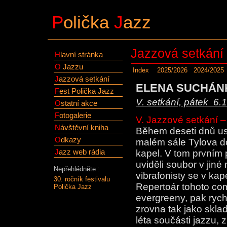
P
olička
J
azz
Jazzová setkání
H
lavní stránka
O
Jazzu
Index
2025/2026
2024/2025
J
azzová setkání
ELENA SUCHÁNK
F
est Polička Jazz
V. setkání, pátek 6.
O
statní akce
F
otogalerie
V. Jazzové setkání 
N
ávštěvní kniha
Během deseti dnů usp
O
dkazy
malém sále Tylova d
J
azz web rádia
kapel. V tom prvním
uviděli soubor v jin
Nepřehlédněte :
vibrafonisty se v kap
30. ročník festivalu
Repertoár tohoto com
Polička Jazz
evergreeny, pak rych
zrovna tak jako skla
léta součásti jazzu, 