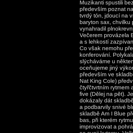
Muzikanti spustili be
především poznat na
tvrdý tón, jdoucí na 
baryton sax, chvilku 
vynahradil plnokrev
Večerem provázela E
a s lehkostí zazpívan
Co však nemohu přejí
konferování. Polykala
slýcháváme u někter
oceňujeme jiný výkon
především ve skladbě
Nat King Cole) předv
čtyřčtvrtním rytmem 
five (Dělej na pět). J
dokázaly dát skladb
a podbarvily snivé b
skladbě Am I Blue př
bas, při kterém rytmus
improvizovat a pohrát