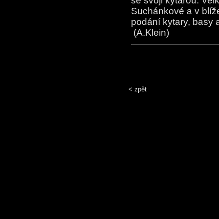
se svoji kytarou. Ve
Suchánkové a v blíž
podání kytary, basy 
(A.Klein)
< zpět